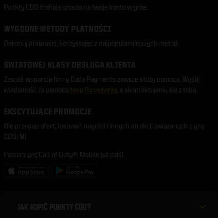
Punkty COD trafiają prosto na twoje konto w grze.
WYGODNE METODY PŁATNOŚCI
Dokonuj płatności, korzystając z najpopularniejszych metod.
ŚWIATOWEJ KLASY OBSŁUGA KLIENTA
Zespół wsparcia firmy Coda Payments zawsze służy pomocą. Wyślij
wiadomość za pomocą
tego formularza
, a skontaktujemy się z tobą.
EKSCYTUJĄCE PROMOCJE
Nie przegap ofert, losowań nagród i innych atrakcji związanych z grą
COD: M!
Pobierz grę Call of Duty®: Mobile już dziś!
JAK KUPIĆ PUNKTY COD?