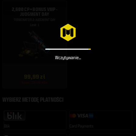
2,600 CP + BONUS VMP -
JUDGMENT DAY
TERMINATOR 2: JUDGMENT DAY
Limit: 1
Wczytywanie…
99,99 zł
Koniec: 22d 14h 40m
WYBIERZ METODĘ PŁATNOŚCI
Blik
Card Payments