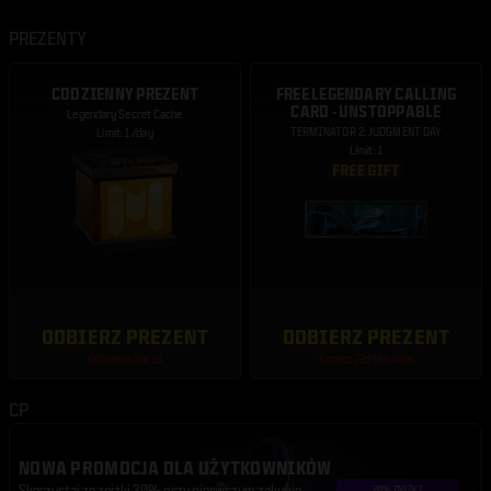
PREZENTY
CODZIENNY PREZENT
FREE LEGENDARY CALLING
CARD - UNSTOPPABLE
Legendary Secret Cache
TERMINATOR 2: JUDGMENT DAY
Limit: 1 /day
Limit: 1
ODBIERZ PREZENT
ODBIERZ PREZENT
Odświeża Się: 1d
Koniec: 22d 14h 40m
CP
NOWA PROMOCJA DLA UŻYTKOWNIKÓW
Skorzystaj ze zniżki 20% przy pierwszym zakupie