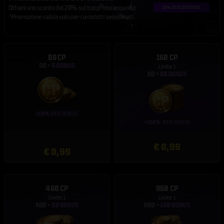
Ottieni uno sconto del 20% sul tuo primo acquisto
*Promozione valida solo per i prodotti selezionati.
88 CP
160 CP
Limite: 1
€ 0,99
€ 0,99
460 CP
960 CP
Limite: 1
Limite: 1