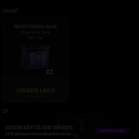
LAHJAT
PÄIVITTÄINEN LAHJA
2X Epic Secret Cache
Raja: 1 /day
LUNASTA LAHJA
Virkistää: 1d
CP
UUSIEN KÄYTTÄJIEN TARJOUS
20 % alennusta ensimmäisestä ostostasi