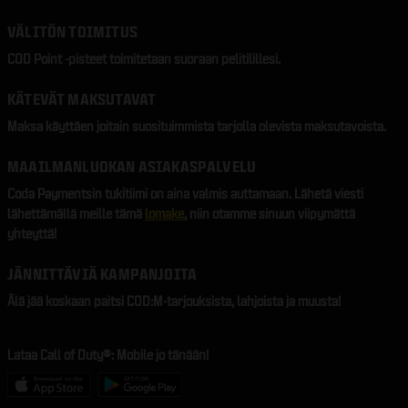
VÄLITÖN TOIMITUS
COD Point -pisteet toimitetaan suoraan pelitilillesi.
KÄTEVÄT MAKSUTAVAT
Maksa käyttäen joitain suosituimmista tarjolla olevista maksutavoista.
MAAILMANLUOKAN ASIAKASPALVELU
Coda Paymentsin tukitiimi on aina valmis auttamaan. Lähetä viesti
lähettämällä meille tämä
lomake
, niin otamme sinuun viipymättä
yhteyttä!
JÄNNITTÄVIÄ KAMPANJOITA
Älä jää koskaan paitsi COD:M-tarjouksista, lahjoista ja muusta!
Lataa Call of Duty®: Mobile jo tänään!