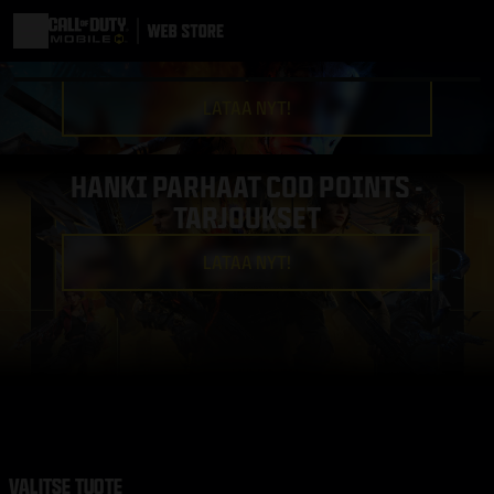
LATAA NYT!
HANKI PARHAAT COD POINTS -
TARJOUKSET
LATAA NYT!
VALITSE TUOTE