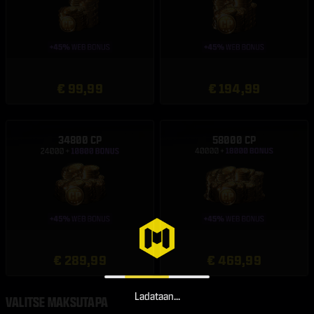
€ 99,99
€ 194,99
34800 CP
58000 CP
€ 289,99
€ 469,99
Ladataan...
VALITSE MAKSUTAPA