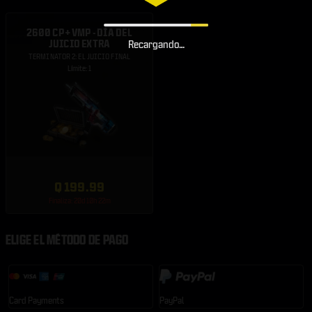
2600 CP + VMP - DÍA DEL
JUICIO EXTRA
Recargando…
TERMINATOR 2: EL JUICIO FINAL
Límite: 1
Q 199.99
Finaliza: 20d 10h 22m
ELIGE EL MÉTODO DE PAGO
Card Payments
PayPal