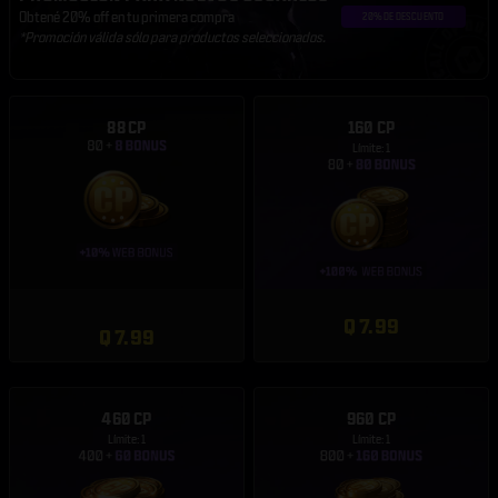
Obtené 20% off en tu primera compra
*Promoción válida sólo para productos seleccionados.
88 CP
160 CP
Límite: 1
Q 7.99
Q 7.99
460 CP
960 CP
Límite: 1
Límite: 1