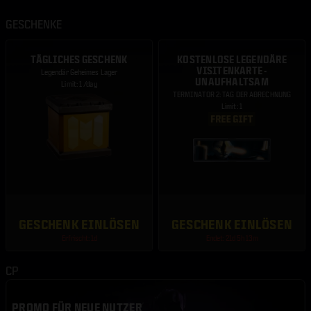
GESCHENKE
TÄGLICHES GESCHENK
KOSTENLOSE LEGENDÄRE
VISITENKARTE -
Legendär Geheimes Lager
UNAUFHALTSAM
Limit: 1 /day
TERMINATOR 2: TAG DER ABRECHNUNG
Limit: 1
GESCHENK EINLÖSEN
GESCHENK EINLÖSEN
Erfrischt: 1d
Endet: 21d 5h 13m
CP
PROMO FÜR NEUE NUTZER