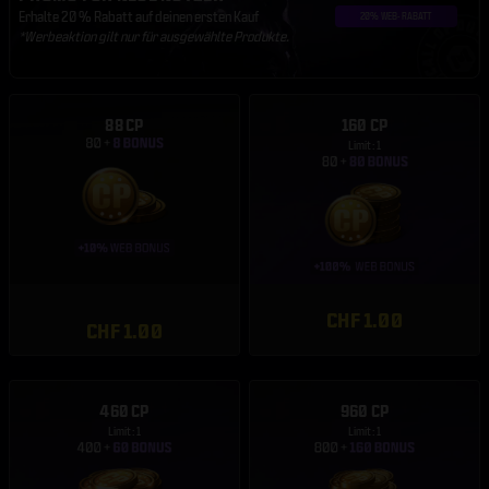
Erhalte 20 % Rabatt auf deinen ersten Kauf
*Werbeaktion gilt nur für ausgewählte Produkte.
88 CP
160 CP
Limit: 1
CHF 1.00
CHF 1.00
460 CP
960 CP
Limit: 1
Limit: 1