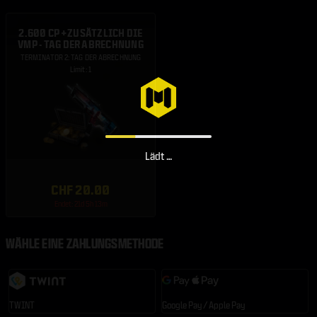
2.600 CP + ZUSÄTZLICH DIE
VMP - TAG DER ABRECHNUNG
TERMINATOR 2: TAG DER ABRECHNUNG
Limit: 1
Lädt …
CHF 20.00
Endet: 21d 5h 13m
WÄHLE EINE ZAHLUNGSMETHODE
TWINT
Google Pay / Apple Pay