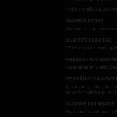
Proč si pro nákup COD Points
SNADNO A RYCHLE
Dokončení nákupu trvá jen ně
OKAMŽITÉ DORUČENÍ
COD Points jsou doručeny př
POHODLNÉ PLATEBNÍ M
Plaťte některými z nejoblíbe
PRVOTŘÍDNÍ ZÁKAZNIC
Tým podpory společnosti Co
tohoto formuláře
a my se v
ZAJÍMAVÉ PROMOAKCE
Nepropásněte žádnou nabídku