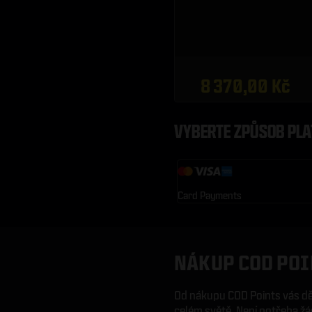
8 370,00 Kč
VYBERTE ZPŮSOB PLA
Card Payments
NÁKUP COD POI
Od nákupu COD Points vás děl
celém světě. Není potřeba žád