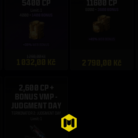
5400 CP
11600 CP
Limit: 1
1 290,00 Kč
1 032,00 Kč
2 790,00 Kč
2,600 CP +
BONUS VMP -
JUDGMENT DAY
TERMINATOR 2: JUDGMENT DAY
Limit: 1