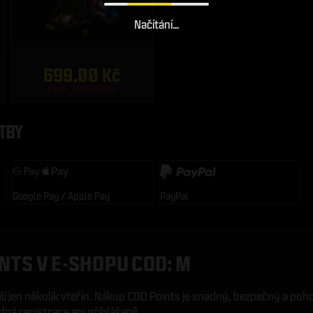
Načítání…
699,00 Kč
Končí: 21d 18h 28m
TBY
Google Pay / Apple Pay
PayPal
NTS V E-SHOPU COD: M
í jen několik vteřin. Nákup COD Points je snadný, bezpečný a poh
ná registrace ani přihlášení!