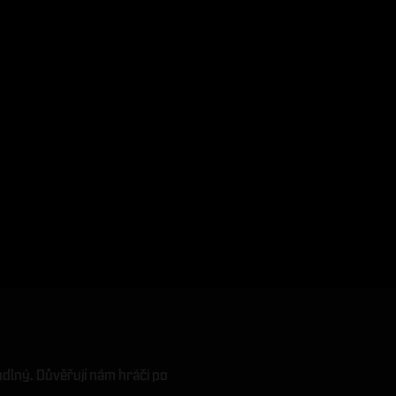
odlný. Důvěřují nám hráči po