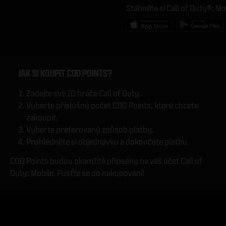
Stáhněte si Call of Duty®: Mo
JAK SI KOUPIT COD POINTS?
Zadejte své ID hráče Call of Duty.
Vyberte příslušný počet COD Points, které chcete
zakoupit.
Vyberte preferovaný způsob platby.
Prohlédněte si objednávku a dokončete platbu.
COD Points budou okamžitě připsány na váš účet Call of
Duty: Mobile. Pusťte se do nakupování!