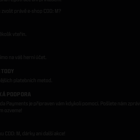
 zvolit právě e-shop COD: M?
kolik vteřin.
ímo na váš herní účet.
ETODY
nějších platebních metod.
KÁ PODPORA
da Payments je připraven vám kdykoli pomoci. Pošlete nám zprá
ám ozveme!
 COD: M, dárky ani další akce!