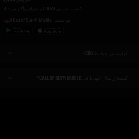
لا تفوت عروض COD:M والجوائز وأكثر من ذلك
قم بتحميل Call of Duty®: Mobile اليوم.
كيفية شراء نقاط COD؟
كيفية إرسال الهدايا في CALL OF DUTY: MOBILE؟