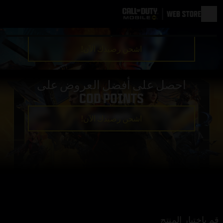
اشحن رصيدك الآن!
احصل على أفضل العروض على
COD POINTS
اشحن رصيدك الآن!
قم باختيار المنتج