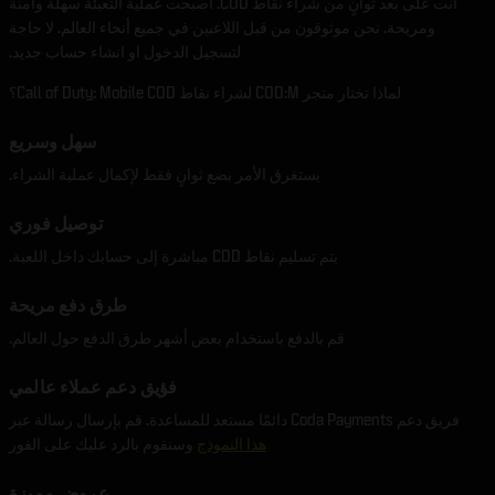
أنت على بعد ثوانٍ من شراء نقاط COD. أصبحت عملية التعبئة سهلة وآمنة
ومريحة. نحن موثوقون من قبل اللاعبين في جميع أنحاء العالم. لا حاجة
لتسجيل الدخول او انشاء حساب جديد.
لماذا تختار متجر COD:M لشراء نقاط Call of Duty: Mobile COD؟
سهل وسريع
يستغرق الأمر بضع ثوانٍ فقط لإكمال عملية الشراء.
توصيل فوري
يتم تسليم نقاط COD مباشرة إلى حسابك داخل اللعبة.
طرق دفع مريحة
قم بالدفع باستخدام بعض أشهر طرق الدفع حول العالم.
فؤيق دعم عملاء عالمي
فريق دعم Coda Payments دائمًا مستعد للمساعدة. قم بإرسال رسالة عبر
هذا النموذج
وسنقوم بالرد عليك على الفور
عروض مميزة