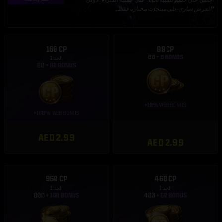
*العرض ساري على منتجات مختارة فقط.
160 CP
88 CP
الحد: 1
AED 2.99
AED 2.99
960 CP
460 CP
الحد: 1
الحد: 1