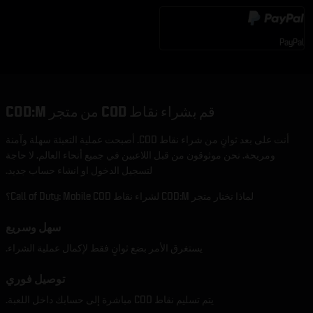
PayPal
قم بشراء نقاط COD من متجر COD:M
أنت على بعد ثوانٍ من شراء نقاط COD. أصبحت عملية التعبئة سهلة وآمنة
ومريحة. نحن موثوقون من قبل اللاعبين في جميع أنحاء العالم. لا حاجة
لتسجيل الدخول او انشاء حساب جديد.
لماذا تختار متجر COD:M لشراء نقاط Call of Duty: Mobile COD؟
سهل وسريع
يستغرق الأمر بضع ثوانٍ فقط لإكمال عملية الشراء.
توصيل فوري
يتم تسليم نقاط COD مباشرة إلى حسابك داخل اللعبة.