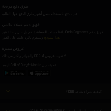
طرق دفع مريحة
قم بالدفع باستخدام بعض أشهر طرق الدفع حول العالم.
فؤيق دعم عملاء عالمي
فريق دعم Coda Payments دائمًا مستعد للمساعدة. قم بإرسال رسالة عبر
هذا النموذج
وسنقوم بالرد عليك على الفور
عروض مميزة
لا تفوت عروض COD:M والجوائز وأكثر من ذلك
قم بتحميل Call of Duty®: Mobile اليوم.
كيفية شراء نقاط COD؟
كيفية إرسال الهدايا في CALL OF DUTY: MOBILE؟