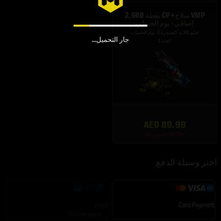
2,600 نقطة CP + سلاح VMP
إضافي - يوم الحساب
فيلم لآلات المدمرة 2: يوم الحساب
جار التحميل...
الحد: 1
AED 89.99
ينتهي: 22d 12h 17m
اختر وسيلة الدفع
Payit
Card Payment
Maintenance