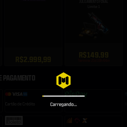
JULGAMENTO FINAL
Limite: 1
R$149,99
R$2.999,99
Termina: 21d 19h 44m
DE PAGAMENTO
Cartão de Crédito
Carregando...
PicPay
M