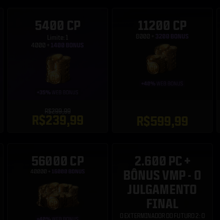
5400 CP
11200 CP
Limite: 1
R$299,99
R$239,99
R$599,99
56000 CP
2.600 PC +
BÔNUS VMP - O
JULGAMENTO
FINAL
O EXTERMINADOR DO FUTURO 2: O