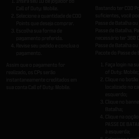
Insira seu ID de jogador do
Bastando ter COD Po
Call of Duty: Mobile.
suficientes, você p
Selecione a quantidade de COD
Passe de Batalha ou
Points que deseja comprar.
Passe de Batalha. Pa
Escolha sua forma de
necessário ter 360 
pagamento preferida.
Passe de Batalha ou
Revise seu pedido e conclua o
Pacote do Passe de 
pagamento.
Faça login na su
Assim que o pagamento for
of Duty: Mobile;
realizado, os CPs serão
Clique no botão 
instantaneamente creditados em
localizado no ca
sua conta Call of Duty: Mobile.
esquerdo;
Clique no banne
Batalha;
Clique na opçã
PASSE DE BATAL
à esquerda;
Selecione a mel