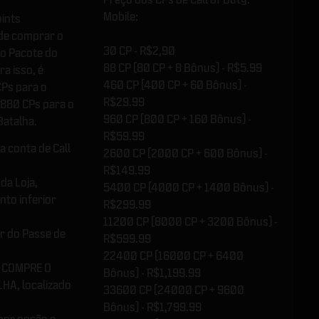
Mobile:
ints
ode comprar o
30 CP - R$2,90
 o Pacote do
88 CP (80 CP + 8 Bônus) - R$5.99
ra isso, é
460 CP (400 CP + 60 Bônus) -
CPs para o
R$29.99
 880 CPs para o
960 CP (800 CP + 160 Bônus) -
Batalha.
R$59.99
a conta de Call
2600 CP (2000 CP + 600 Bônus) -
R$149.99
da Loja,
5400 CP (4000 CP + 1400 Bônus) -
nto inferior
R$299.99
11200 CP (8000 CP + 3200 Bônus) -
r do Passe de
R$599.99
22400 CP (16000 CP + 6400
o COMPRE O
Bônus) - R$1,199.99
HA, localizado
33600 CP (24000 CP + 9600
Bônus) - R$1,799.99
hor opção e