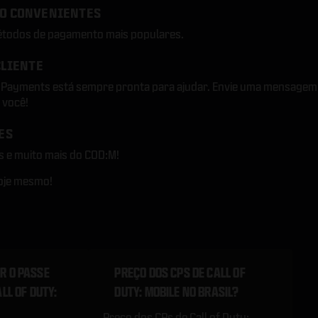
O CONVENIENTES
todos de pagamento mais populares.
CLIENTE
a Payments está sempre pronta para ajudar. Envie uma mensagem
 você!
ES
s e muito mais do COD:M!
hoje mesmo!
R O PASSE
PREÇO DOS CPS DE CALL OF
LL OF DUTY:
DUTY: MOBILE NO BRASIL?
Preço dos CPs de Call of Duty: