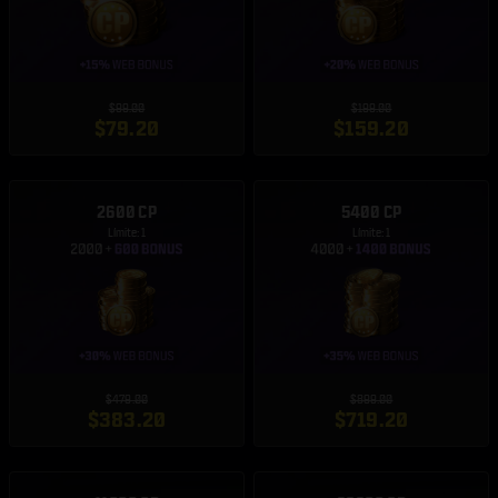
$99.00
$199.00
$79.20
$159.20
2600 CP
5400 CP
Límite: 1
Límite: 1
$479.00
$899.00
$383.20
$719.20