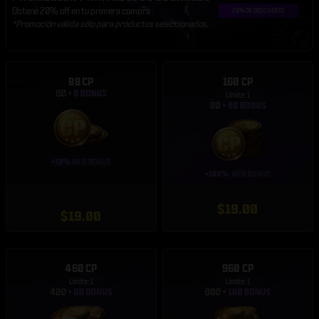
Obtené 20% off en tu primera compra
*Promoción válida sólo para productos seleccionados.
88 CP
160 CP
Límite: 1
$19.00
$19.00
460 CP
960 CP
Límite: 1
Límite: 1