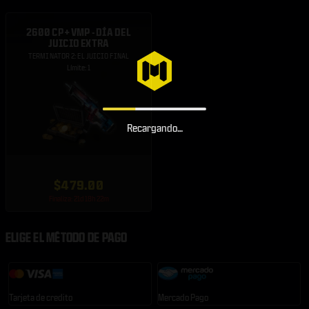
2600 CP + VMP - DÍA DEL
JUICIO EXTRA
TERMINATOR 2: EL JUICIO FINAL
Límite: 1
Recargando…
$479.00
Finaliza: 21d 18h 22m
ELIGE EL MÉTODO DE PAGO
Tarjeta de credito
Mercado Pago