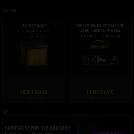
GAVER
DAGLIG GAVE
FREE LEGENDARY CALLING
CARD - UNSTOPPABLE
Legendary Secret Cache
TERMINATOR 2: JUDGMENT DAY
Grænse: 1 /day
Grænse: 1
HENT GAVE
HENT GAVE
Opdateres: 1d
Slutter: 22d 12h 30m
CP
KAMPAGNE FOR NYE BRUGERE
Få 20 % rabat på dit første køb