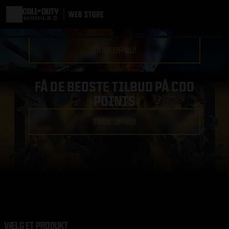
TANK OP NU!
FÅ DE BEDSTE TILBUD PÅ COD
POINTS
TANK OP NU!
VÆLG ET PRODUKT