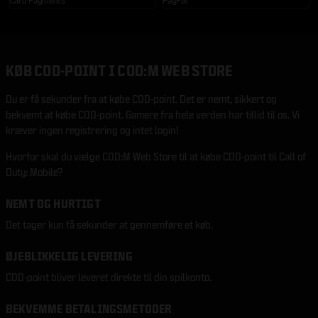
Card Payments
PayPal
KØB COD-POINT I COD:M WEB STORE
Du er få sekunder fra at købe COD-point. Det er nemt, sikkert og
bekvemt at købe COD-point. Gamere fra hele verden har tillid til os. Vi
kræver ingen registrering og intet login!
Hvorfor skal du vælge COD:M Web Store til at købe COD-point til Call of
Duty: Mobile?
NEMT OG HURTIGT
Det tager kun få sekunder at gennemføre et køb.
ØJEBLIKKELIG LEVERING
COD-point bliver leveret direkte til din spilkonto.
BEKVEMME BETALINGSMETODER