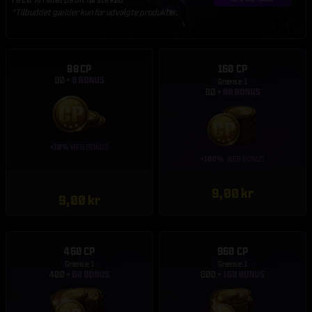
*Tilbuddet gælder kun for udvalgte produkter.
88 CP
160 CP
Grænse: 1
9,00 kr
9,00 kr
460 CP
960 CP
Grænse: 1
Grænse: 1