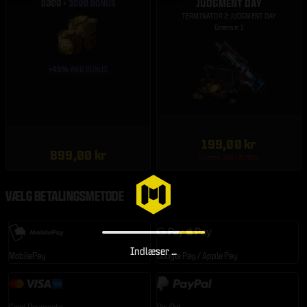
JUDGMENT DAY
TERMINATOR 2: JUDGMENT DAY
Grænse: 1
199,00 kr
899,00 kr
Slutter: 22d 12h 30m
VÆLG BETALINGSMETODE
Indlæser …
MobilePay
Google Pay / Apple Pay