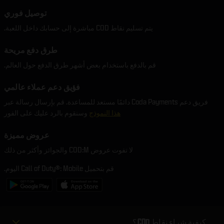
توصيل فوري
يتم تسليم نقاط COD مباشرة إلى حسابك داخل اللعبة.
طرق دفع مريحة
قم بالدفع باستخدام بعض أشهر طرق الدفع حول العالم.
فؤيق دعم عملاء عالمي
فريق دعم Coda Payments دائمًا مستعد للمساعدة. قم بإرسال رسالة عبر
هذا النموذج
وسنقوم بالرد عليك على الفور
عروض مميزة
لا تفوت عروض COD:M والجوائز وأكثر من ذلك
قم بتحميل Call of Duty®: Mobile اليوم.
كيفية شراء نقاط COD؟