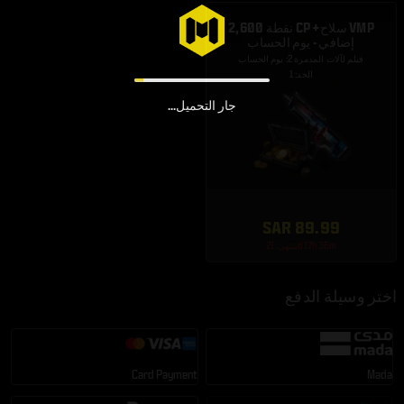
2,600 نقطة CP + سلاح VMP
إضافي - يوم الحساب
فيلم لآلات المدمرة 2: يوم الحساب
الحد: 1
جار التحميل...
SAR 89.99
ينتهي: 21d 17h 36m
اختر وسيلة الدفع
Card Payment
Mada