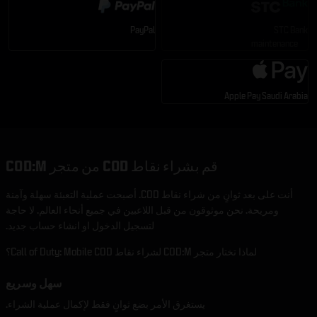
PayPal
STC Bank
maintenance
Apple Pay Saudi Arabia
قم بشراء نقاط COD من متجر COD:M
أنت على بعد ثوانٍ من شراء نقاط COD. أصبحت عملية التعبئة سهلة وآمنة
ومريحة. نحن موثوقون من قبل اللاعبين في جميع أنحاء العالم. لا حاجة
لتسجيل الدخول او انشاء حساب جديد.
لماذا تختار متجر COD:M لشراء نقاط Call of Duty: Mobile COD؟
سهل وسريع
يستغرق الأمر بضع ثوانٍ فقط لإكمال عملية الشراء.